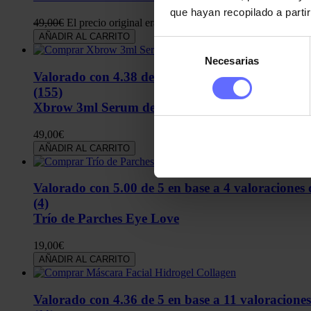
que hayan recopilado a parti
49,00
€
El precio original era: 49,00€.
39,00
€
El precio actual es
AÑADIR AL CARRITO
Selección
Necesarias
de
Valorado con
4.38
de 5 en base a
152
valoracione
consentimiento
(155)
Xbrow 3ml Serum de Cejas
49,00
€
AÑADIR AL CARRITO
Valorado con
5.00
de 5 en base a
4
valoraciones d
(4)
Trío de Parches Eye Love
19,00
€
AÑADIR AL CARRITO
Valorado con
4.36
de 5 en base a
11
valoraciones 