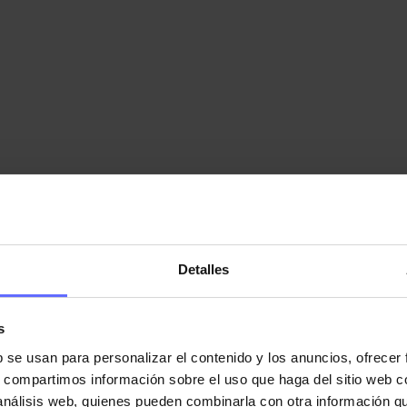
Detalles
s
b se usan para personalizar el contenido y los anuncios, ofrecer
es de clientes
s, compartimos información sobre el uso que haga del sitio web 
 análisis web, quienes pueden combinarla con otra información q